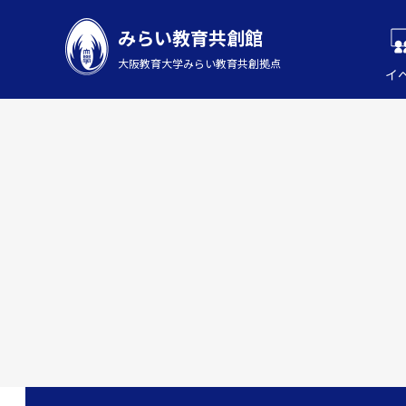
みらい教育共創館
大阪教育大学みらい教育共創拠点
イ