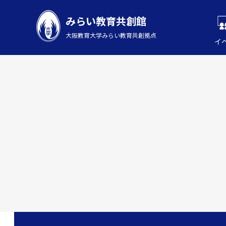
みらい教育共創館
大阪教育大学みらい教育共創拠点
イ