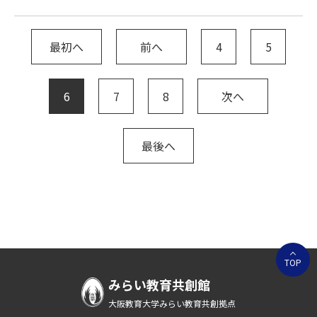
最初へ
前へ
4
5
6
7
8
次へ
最後へ
TOP
みらい教育共創館
大阪教育大学みらい教育共創拠点