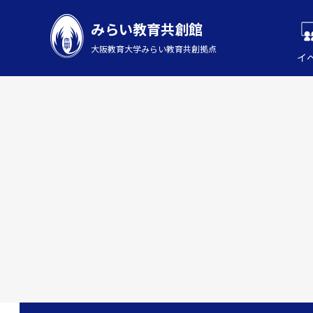
みらい教育共創館
大阪教育大学みらい教育共創拠点
イ