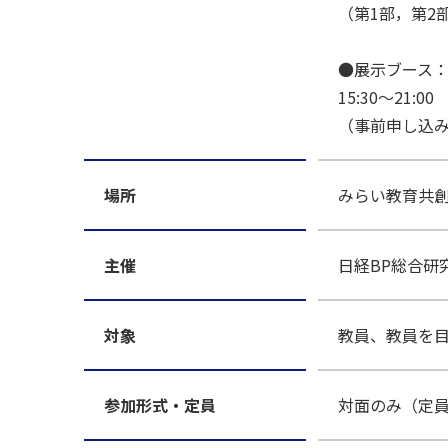
（第1部，第2
●展示ブース：
15:30～21:00
（事前申し込
場所
みらい教育共創
主催
日経BP総合研
対象
教員、教員を
参加形式・定員
対面のみ（定員