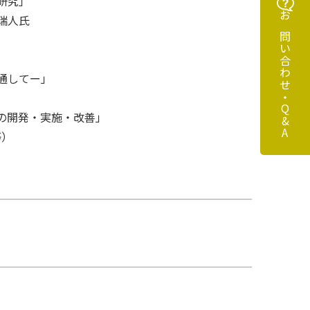
研究」
瑞人氏
お問い合わせ・Q&A
通してー」
開発・実施・改善」
見交換等）