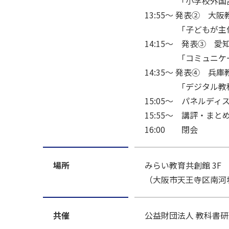
「小学校外国語教育
13:55～ 発表② 
「子どもが主体的
14:15～ 発表③ 愛
「コミュニケーショ
14:35～ 発表④ 兵
「デジタル教科書活
15:05～ パネ
15:55～ 講評・まと
16:00 閉会
場所
みらい教育共創館 3F
（大阪市天王寺区南河堀
共催
公益財団法人 教科書