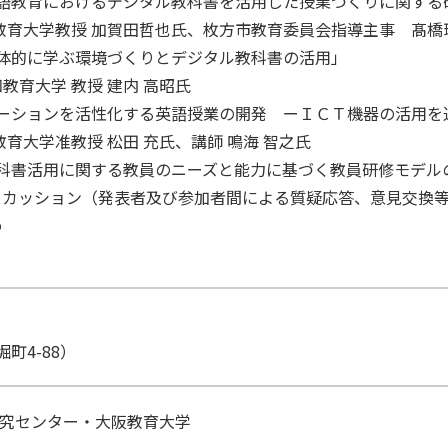
におけるデジタル教科書を活用した授業づくりに関する
大阪教育大学教授 加賀田哲也氏、枚方市教育委員会指導主事 髙橋
に学ぶ環境づくりとデジタル教科書の活用」
知教育大学 教授 建内 高昭氏
ンを活性化する英語授業の開発 ーＩＣＴ機器の活用を
庫教育大学准教授 松田 充氏、講師 鳴海 智之氏
用に関する教員のニーズと能力に基づく教員研修モデルの
ルディスカッション（発表者及び参加者間による質疑応答、意
め
町4-88）
研究センター・大阪教育大学