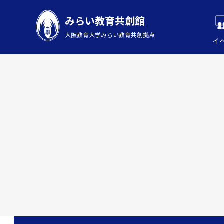
みらい教育共創館
大阪教育大学みらい教育共創拠点
イ