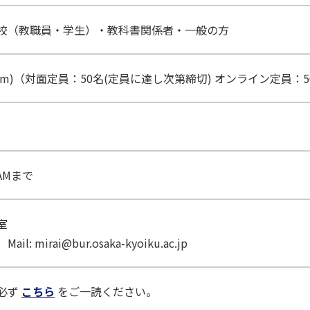
校（教職員・学生）・教科書関係者・一般の方
om)（対面定員：50名(定員に達し次第締切) オンライン定員：5
AMまで
室
 Mail: mirai@bur.osaka-kyoiku.ac.jp
必ず
こちら
をご一読ください。