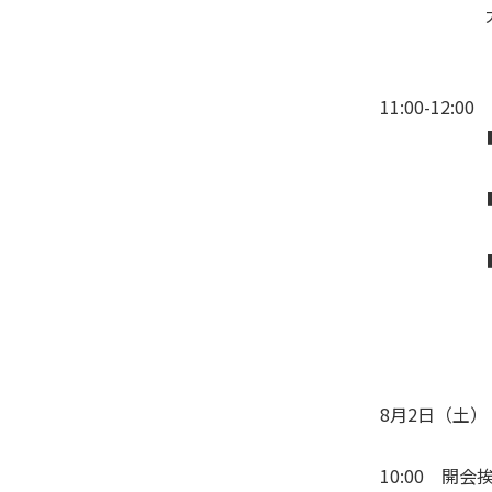
大阪教育大
『不登校
11:00-12:0
■レノボの
四辻 伸
■兵庫県三
仲矢 史
■スタンドバ
による子
谷山 大
8月2日（土）
10:00 開