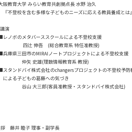
学 みらい教育共創拠点長 水野 治久
を含む多様な子どものニーズに応える教員養成と
0 講演
メタバーススクールによる不登校支援
吾 (総合教育系 特任准教授)
田市のMIRAIノートプロジェクトによる不登校支援
雄(理数情報教育系 教授)
イ株式会社のchangersプロジェクトの不登校予防
どもの葛藤への気づき
三郎(客員准教授・スタンドバイ株式会社)
会挨拶 藤井 睦子 理事・副学長