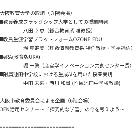
:00 大阪教育大学の取組（３階会場）
フラッグシップ大学としての授業開発
幸恵（総合教育系 准教授）
学習プラットフォームOZONE-EDU
美（理数情報教育系 特任教授・学長補佐）
教育版URA)
（産官学イノベーション共創センター長）
中学校における生成AIを用いた授業実践
来・西川 和貴 (附属池田中学校教諭)
5:00 大阪市教育委員会による企画（6階会場）
セミナー～「探究的な学習」の今を考えよう～
========================