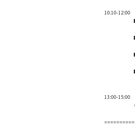
10:10-12
■教員養成
八田 
■教員生涯
堀 真寿
■eRA(
堀 一繁
■附属池田
中田 未
13:00-1
OEN活用
==========