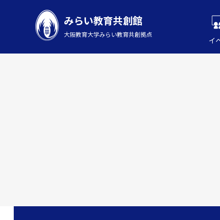
みらい教育共創館
大阪教育大学みらい教育共創拠点
イ